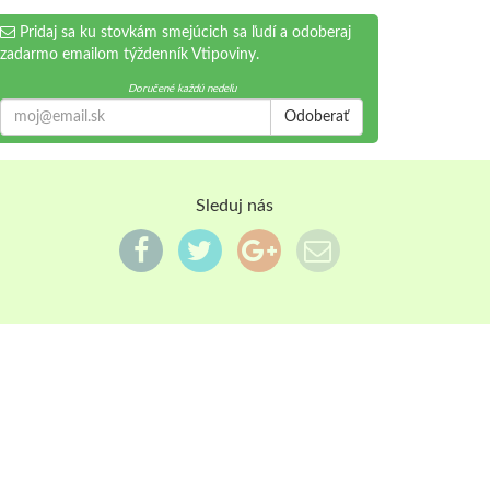
Pridaj sa ku stovkám smejúcich sa ľudí a odoberaj
zadarmo emailom týždenník Vtipoviny.
Doručené každú nedeľu
Odoberať
Sleduj nás