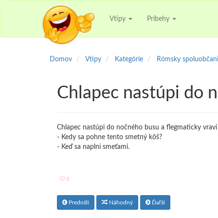
Vtipy
Príbehy
Domov
Vtipy
Kategórie
Rómsky spoluobčan
Chlapec nastúpi do 
Chlapec nastúpi do nočného busu a flegmaticky vraví 
- Kedy sa pohne tento smetný kôš?
- Keď sa naplní smeťami.
3
Predošlí
Náhodný
Ďaľší