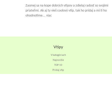
Zasmej sa na kope dobrých vtipov a zdielaj radosť so svojimi
priateľmi. Ak aj ty vieš coolový vtip, tak ho pridaj a mi ti ho
ohodnotíme... viac
Vtipy
V kategóriach
Najnovšie
TOP 10
Pridaj vtip