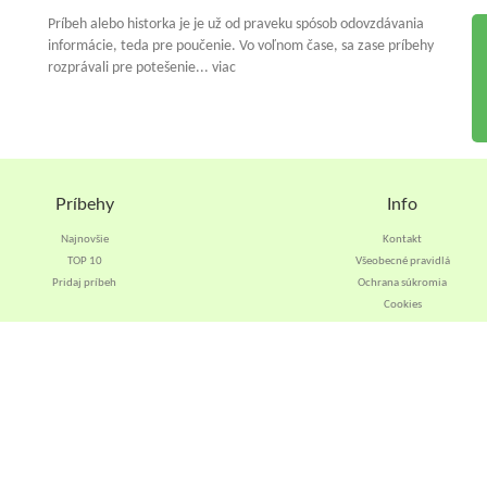
Príbeh alebo historka je je už od praveku spósob odovzdávania
informácie, teda pre poučenie. Vo voľnom čase, sa zase príbehy
rozprávali pre potešenie... viac
Príbehy
Info
Najnovšie
Kontakt
TOP 10
Všeobecné pravidlá
Pridaj príbeh
Ochrana súkromia
Cookies