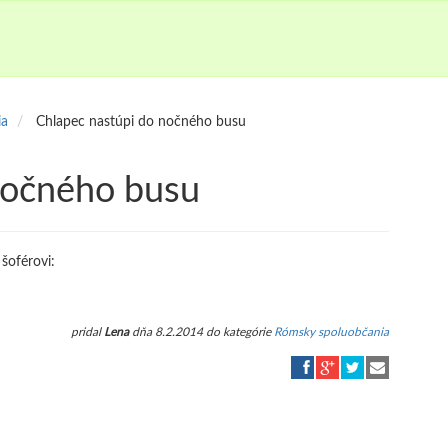
ia
Chlapec nastúpi do nočného busu
nočného busu
šoférovi:
pridal
Lena
dňa 8.2.2014 do kategórie
Rómsky spoluobčania