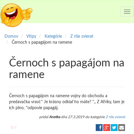
Tog
nav
Domov
Vtipy
Kategórie
Z ríše zvierat
Černoch s papagájom na ramene
Černoch s papagájom na
ramene
Černoch s papagájom na ramene vojny do obchodu a
predavačka vraví:'' Je krásny odkiaľ ho máte? '',, Z Afriky, tam je
ich plno, ''odpovie papagáj.
pridal
Anetka
dňa 27.3.2019 do kategórie
Z ríše zvierat
7