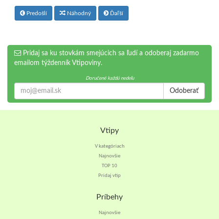
Predošlí
Náhodný
Ďaľší
Pridaj sa ku stovkám smejúcich sa ľudí a odoberaj zadarmo
emailom týždenník Vtipoviny.
Doručené každú nedeľu
Odoberať
Vtipy
V kategóriach
Najnovšie
TOP 10
Pridaj vtip
Príbehy
Najnovšie