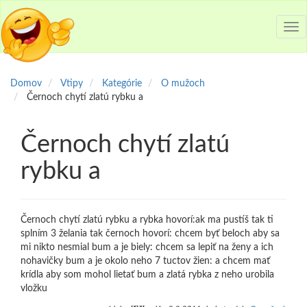
Tog
nav
Domov
Vtipy
Kategórie
O mužoch
Černoch chytí zlatú rybku a
Černoch chytí zlatú
rybku a
Černoch chytí zlatú rybku a rybka hovorí:ak ma pustíš tak ti
splním 3 želania tak černoch hovorí: chcem byť beloch aby sa
mi nikto nesmial bum a je biely: chcem sa lepiť na ženy a ich
nohavičky bum a je okolo neho 7 tuctov žien: a chcem mať
krídla aby som mohol lietať bum a zlatá rybka z neho urobila
vložku