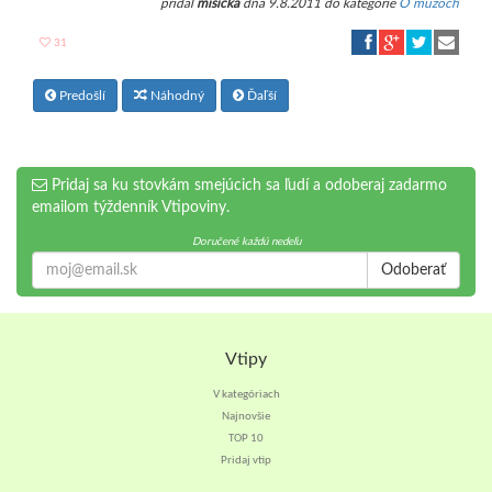
pridal
mišička
dňa 9.8.2011 do kategórie
O mužoch
31
Predošlí
Náhodný
Ďaľší
Pridaj sa ku stovkám smejúcich sa ľudí a odoberaj zadarmo
emailom týždenník Vtipoviny.
Doručené každú nedeľu
Odoberať
Vtipy
V kategóriach
Najnovšie
TOP 10
Pridaj vtip