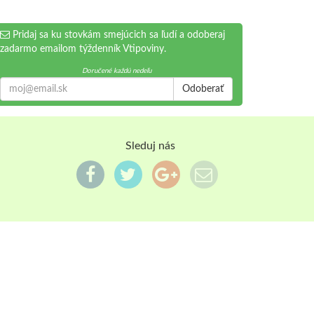
Pridaj sa ku stovkám smejúcich sa ľudí a odoberaj
zadarmo emailom týždenník Vtipoviny.
Doručené každú nedeľu
Odoberať
Sleduj nás