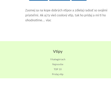
Zasmej sa na kope dobrých vtipov a zdielaj radosť so svojimi
priateľmi. Ak aj ty vieš coolový vtip, tak ho pridaj a mi ti ho
ohodnotíme... viac
Vtipy
V kategóriach
Najnovšie
TOP 10
Pridaj vtip