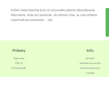
Príbeh alebo historka je je už od praveku spósob odovzdávania
informácie, teda pre poučenie. Vo voľnom čase, sa zase príbehy
rozprávali pre potešenie... viac
Príbehy
Info
Najnovšie
Kontakt
TOP 10
Všeobecné pravidlá
Pridaj príbeh
Ochrana súkromia
Cookies