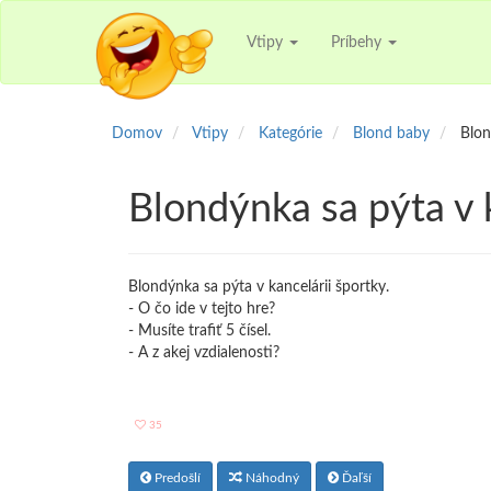
Vtipy
Príbehy
Domov
Vtipy
Kategórie
Blond baby
Blon
Blondýnka sa pýta v 
Blondýnka sa pýta v kancelárii športky.
- O čo ide v tejto hre?
- Musíte trafiť 5 čísel.
- A z akej vzdialenosti?
35
Predošlí
Náhodný
Ďaľší