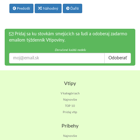
Predošlí
Náhodný
Ďaľší
Pridaj sa ku stovkám smejúcich sa ľudí a odoberaj zadarmo
emailom týždenník Vtipoviny.
Doručené každú nedeľu
Odoberať
Vtipy
V kategóriach
Najnovšie
TOP 10
Pridaj vtip
Príbehy
Najnovšie