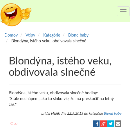
Tog
nav
Domov
Vtipy
Kategórie
Blond baby
Blondýna, istého veku, obdivovala slnečné
Blondýna, istého veku,
obdivovala slnečné
Blondýna, istého veku, obdivovala slnečné hodiny:
"Stále nechápem, ako to slnko vie, že má preskočiť na letný
čas."
pridal
Hajek
dňa 22.5.2013 do kategórie
Blond baby
27