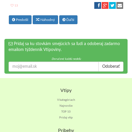
13
Predošlí
Náhodný
Ďaľší
Pridaj sa ku stovkám smejúcich sa ľudí a odoberaj zadarmo
emailom týždenník Vtipoviny.
Doručené každú nedeľu
Odoberať
Vtipy
V kategóriach
Najnovšie
TOP 10
Pridaj vtip
Príbehy