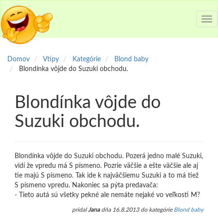
Tog
nav
Domov
Vtipy
Kategórie
Blond baby
Blondínka vôjde do Suzuki obchodu.
Blondínka vôjde do
Suzuki obchodu.
Blondínka vôjde do Suzuki obchodu. Pozerá jedno malé Suzuki,
vidí že vpredu má S písmeno. Pozrie väčšie a ešte väčšie ale aj
tie majú S písmeno. Tak ide k najväčšiemu Suzuki a to má tiež
S písmeno vpredu. Nakoniec sa pýta predavača:
- Tieto autá sú všetky pekné ale nemáte nejaké vo veľkosti M?
pridal
Jana
dňa 16.8.2013 do kategórie
Blond baby