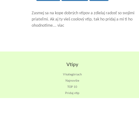
Zasmej sa na kope dobrých vtipov a zdielaj radosť so svojimi
priateľmi. Ak aj ty vieš coolový vtip, tak ho pridaj a mi ti ho
ohodnotíme... viac
Vtipy
V kategóriach
Najnovšie
TOP 10
Pridaj vtip