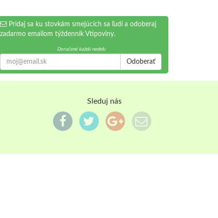
Pridaj sa ku stovkám smejúcich sa ľudí a odoberaj
zadarmo emailom týždenník Vtipoviny.
Doručené každú nedeľu
Odoberať
Sleduj nás