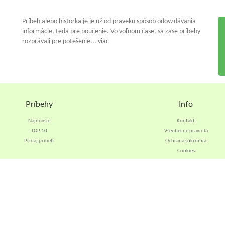
Príbeh alebo historka je je už od praveku spósob odovzdávania
informácie, teda pre poučenie. Vo voľnom čase, sa zase príbehy
rozprávali pre potešenie... viac
Príbehy
Info
Najnovšie
Kontakt
TOP 10
Všeobecné pravidlá
Pridaj príbeh
Ochrana súkromia
Cookies