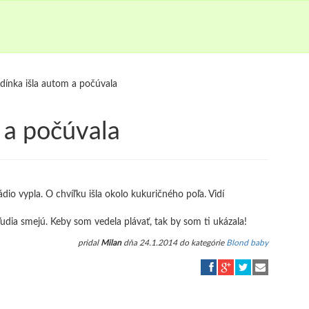
dínka išla autom a počúvala
 a počúvala
ádio vypla. O chvíľku išla okolo kukuričného poľa. Vidí
ľudia smejú. Keby som vedela plávať, tak by som ti ukázala!
pridal
Milan
dňa 24.1.2014 do kategórie
Blond baby