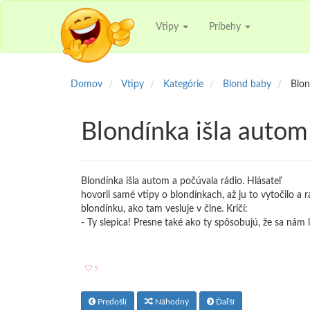
Vtipy
Príbehy
Domov
Vtipy
Kategórie
Blond baby
Blon
Blondínka išla autom
Blondínka išla autom a počúvala rádio. Hlásateľ
hovoril samé vtipy o blondínkach, až ju to vytočilo a r
blondínku, ako tam vesluje v člne. Kričí:
- Ty slepica! Presne také ako ty spôsobujú, že sa nám 
5
Predošlí
Náhodný
Ďaľší