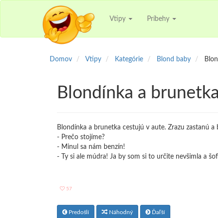
Vtipy
Príbehy
Domov
Vtipy
Kategórie
Blond baby
Blon
Blondínka a brunetka
Blondínka a brunetka cestujú v aute. Zrazu zastanú a 
- Prečo stojíme?
- Minul sa nám benzín!
- Ty si ale múdra! Ja by som si to určite nevšimla a šo
57
Predošlí
Náhodný
Ďaľší