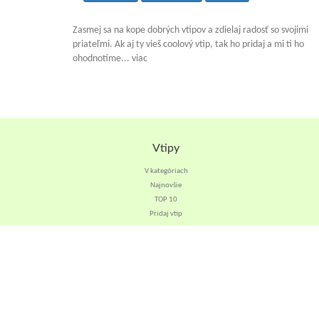
Zasmej sa na kope dobrých vtipov a zdielaj radosť so svojimi
priateľmi. Ak aj ty vieš coolový vtip, tak ho pridaj a mi ti ho
ohodnotíme... viac
Vtipy
V kategóriach
Najnovšie
TOP 10
Pridaj vtip