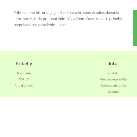
Príbeh alebo historka je je už od praveku spósob odovzdávania
informácie, teda pre poučenie. Vo voľnom čase, sa zase príbehy
rozprávali pre potešenie... viac
Príbehy
Info
Najnovšie
Kontakt
TOP 10
Všeobecné pravidlá
Pridaj príbeh
Ochrana súkromia
Cookies