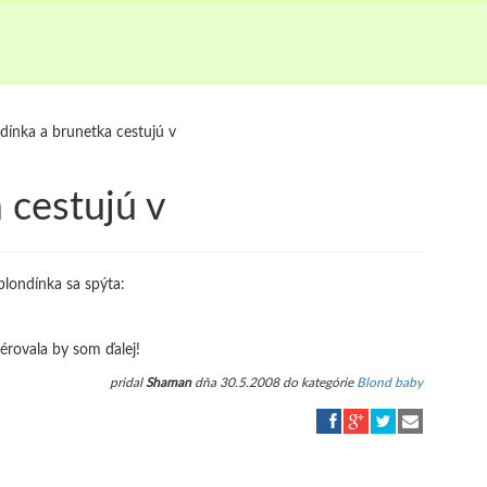
dínka a brunetka cestujú v
 cestujú v
blondínka sa spýta:
férovala by som ďalej!
pridal
Shaman
dňa 30.5.2008 do kategórie
Blond baby