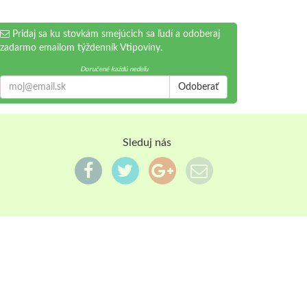
Pridaj sa ku stovkám smejúcich sa ľudí a odoberaj
zadarmo emailom týždenník Vtipoviny.
Doručené každú nedeľu
Odoberať
Sleduj nás