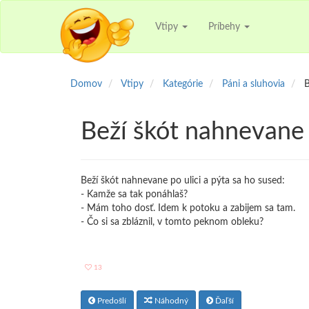
Vtipy
Príbehy
Domov
Vtipy
Kategórie
Páni a sluhovia
B
Beží škót nahnevane 
Beží škót nahnevane po ulici a pýta sa ho sused:
- Kamže sa tak ponáhlaš?
- Mám toho dosť. Idem k potoku a zabijem sa tam.
- Čo si sa zbláznil, v tomto peknom obleku?
13
Predošlí
Náhodný
Ďaľší