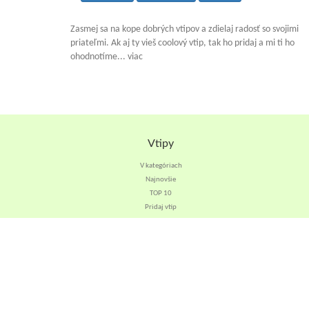
Zasmej sa na kope dobrých vtipov a zdielaj radosť so svojimi
priateľmi. Ak aj ty vieš coolový vtip, tak ho pridaj a mi ti ho
ohodnotíme... viac
Vtipy
V kategóriach
Najnovšie
TOP 10
Pridaj vtip