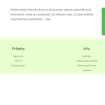
Príbeh alebo historka je je už od praveku spósob odovzdávania
informácie, teda pre poučenie. Vo voľnom čase, sa zase príbehy
rozprávali pre potešenie... viac
Príbehy
Info
Najnovšie
Kontakt
TOP 10
Všeobecné pravidlá
Pridaj príbeh
Ochrana súkromia
Cookies