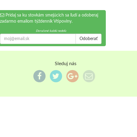
Pridaj sa ku stovkám smejúcich sa ľudí a odoberaj
zadarmo emailom týždenník Vtipoviny.
Doručené každú nedeľu
Odoberať
Sleduj nás