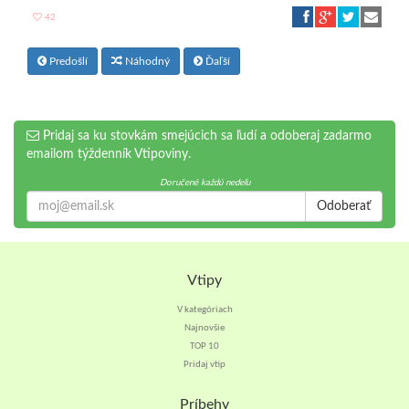
42
Predošlí
Náhodný
Ďaľší
Pridaj sa ku stovkám smejúcich sa ľudí a odoberaj zadarmo
emailom týždenník Vtipoviny.
Doručené každú nedeľu
Odoberať
Vtipy
V kategóriach
Najnovšie
TOP 10
Pridaj vtip
Príbehy