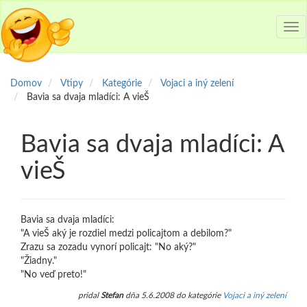
Tog
nav
Domov
Vtipy
Kategórie
Vojaci a iný zelení
Bavia sa dvaja mladíci: A vieŠ
Bavia sa dvaja mladíci: A
vieŠ
Bavia sa dvaja mladíci:
"A vieŠ aký je rozdiel medzi policajtom a debilom?"
Zrazu sa zozadu vynorí policajt: "No aký?"
"Žiadny."
"No veď preto!"
pridal
Stefan
dňa 5.6.2008 do kategórie
Vojaci a iný zelení