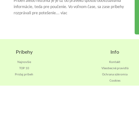
Príbeh alebo historka je je už od praveku spósob odovzdávania
informácie, teda pre poučenie. Vo voľnom čase, sa zase príbehy
rozprávali pre potešenie... viac
Príbehy
Info
Najnovšie
Kontakt
TOP 10
Všeobecné pravidlá
Pridaj príbeh
Ochrana súkromia
Cookies