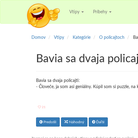
Vtipy
Príbehy
Domov
Vtipy
Kategórie
O policajtoch
Ba
Bavia sa dvaja policaj
Bavia sa dvaja policajti:
- Človeče, ja som asi geniálny. Kúpil som si puzzle, na kr
21
Predošlí
Náhodný
Ďaľší