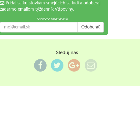
Pridaj sa ku stovkám smejúcich sa ľudí a odoberaj
zadarmo emailom týždenník Vtipoviny.
Doručené každú nedeľu
Odoberať
Sleduj nás