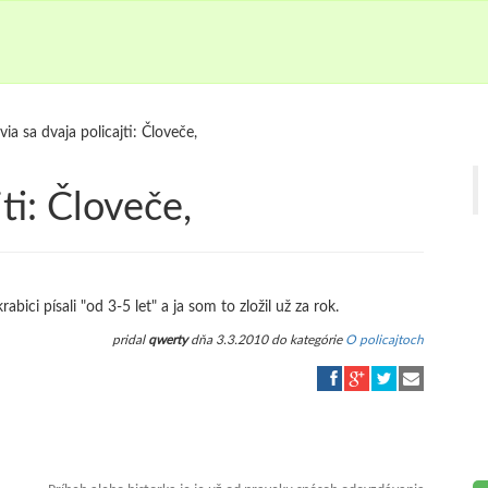
via sa dvaja policajti: Človeče,
ti: Človeče,
abici písali "od 3-5 let" a ja som to zložil už za rok.
pridal
qwerty
dňa 3.3.2010 do kategórie
O policajtoch