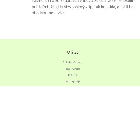
Zasmej sa na kope dobrých vtipov a zdielaj radosť so svojimi
priateľmi. Ak aj ty vieš coolový vtip, tak ho pridaj a mi ti ho
ohodnotíme... viac
Vtipy
V kategóriach
Najnovšie
TOP 10
Pridaj vtip