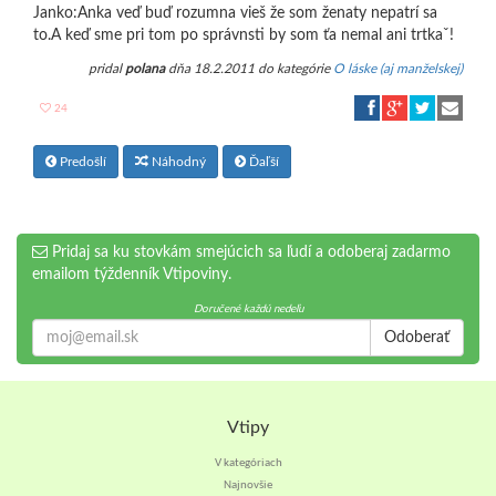
Janko:Anka veď buď rozumna vieš že som ženaty nepatrí sa
to.A keď sme pri tom po správnsti by som ťa nemal ani trtkaˇ!
pridal
polana
dňa 18.2.2011 do kategórie
O láske (aj manželskej)
24
Predošlí
Náhodný
Ďaľší
Pridaj sa ku stovkám smejúcich sa ľudí a odoberaj zadarmo
emailom týždenník Vtipoviny.
Doručené každú nedeľu
Odoberať
Vtipy
V kategóriach
Najnovšie