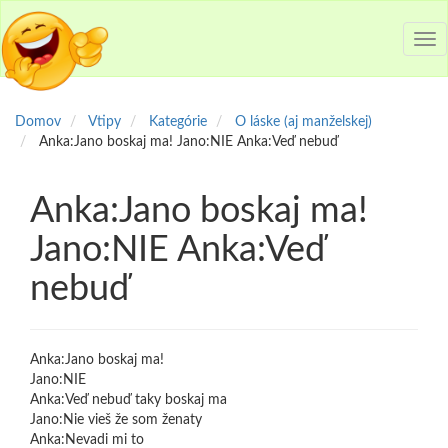
Tog
nav
Domov
Vtipy
Kategórie
O láske (aj manželskej)
Anka:Jano boskaj ma! Jano:NIE Anka:Veď nebuď
Anka:Jano boskaj ma!
Jano:NIE Anka:Veď
nebuď
Anka:Jano boskaj ma!
Jano:NIE
Anka:Veď nebuď taky boskaj ma
Jano:Nie vieš že som ženaty
Anka:Nevadi mi to