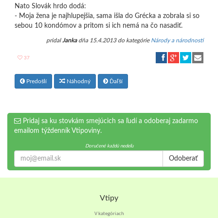
Nato Slovák hrdo dodá:
- Moja žena je najhlupejšia, sama išla do Grécka a zobrala si so
sebou 10 kondómov a pritom si ich nemá na čo nasadiť.
pridal
Janka
dňa 15.4.2013 do kategórie
Národy a národnosti
37
Predošlí
Náhodný
Ďaľší
Pridaj sa ku stovkám smejúcich sa ľudí a odoberaj zadarmo
emailom týždenník Vtipoviny.
Doručené každú nedeľu
Odoberať
Vtipy
V kategóriach