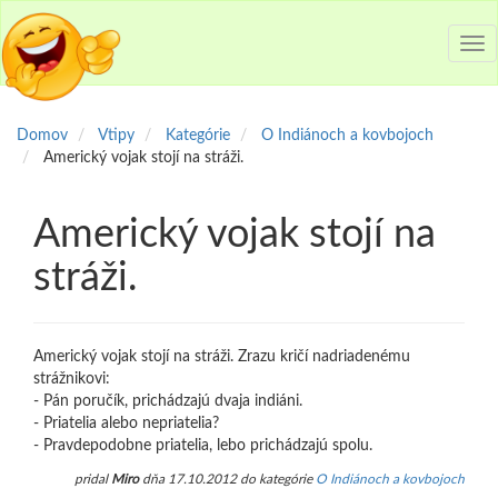
Tog
nav
Domov
Vtipy
Kategórie
O Indiánoch a kovbojoch
Americký vojak stojí na stráži.
Americký vojak stojí na
stráži.
Americký vojak stojí na stráži. Zrazu kričí nadriadenému
strážnikovi:
- Pán poručík, prichádzajú dvaja indiáni.
- Priatelia alebo nepriatelia?
- Pravdepodobne priatelia, lebo prichádzajú spolu.
pridal
Miro
dňa 17.10.2012 do kategórie
O Indiánoch a kovbojoch