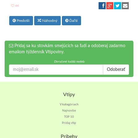
44
Predošlí
Náhodný
Ďaľší
Pridaj sa ku stovkám smejúcich sa ľudí a odoberaj zadarmo
emailom týždenník Vtipoviny.
Doručené každú nedeľu
Odoberať
Vtipy
V kategóriach
Najnovšie
TOP 10
Pridaj vtip
Príbehy