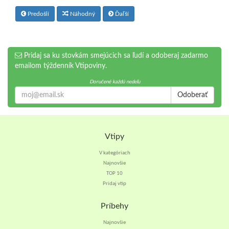
Predošlí
Náhodný
Ďaľší
Pridaj sa ku stovkám smejúcich sa ľudí a odoberaj zadarmo
emailom týždenník Vtipoviny.
Doručené každú nedeľu
Odoberať
Vtipy
V kategóriach
Najnovšie
TOP 10
Pridaj vtip
Príbehy
Najnovšie