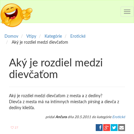
Tog
nav
Domov
Vtipy
Kategórie
Erotické
Aký je rozdiel medzi dievčaťom
Aký je rozdiel medzi
dievčaťom
Aký je rozdiel medzi dievčaťom z mesta a z dediny?
Dievča z mesta má na intímnych miestach pírsing a dievča z
dediny kliešťa.
pridal
Ančura
dňa 20.5.2011 do kategórie
Erotické
27