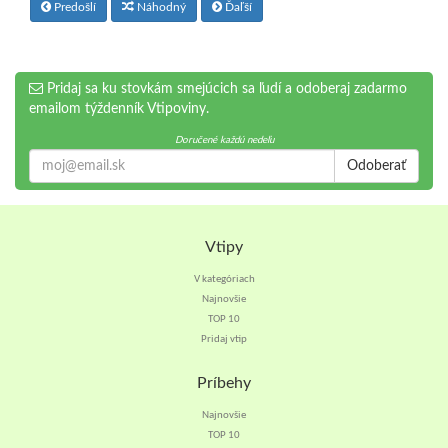
Predošlí
Náhodný
Ďaľší
Pridaj sa ku stovkám smejúcich sa ľudí a odoberaj zadarmo
emailom týždenník Vtipoviny.
Doručené každú nedeľu
Odoberať
Vtipy
V kategóriach
Najnovšie
TOP 10
Pridaj vtip
Príbehy
Najnovšie
TOP 10