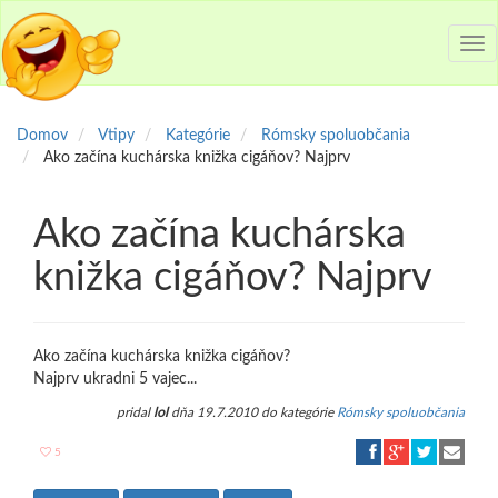
Tog
nav
Domov
Vtipy
Kategórie
Rómsky spoluobčania
Ako začína kuchárska knižka cigáňov? Najprv
Ako začína kuchárska
knižka cigáňov? Najprv
Ako začína kuchárska knižka cigáňov?
Najprv ukradni 5 vajec...
pridal
lol
dňa 19.7.2010 do kategórie
Rómsky spoluobčania
5