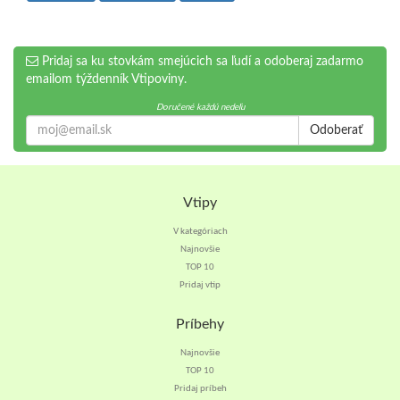
Pridaj sa ku stovkám smejúcich sa ľudí a odoberaj zadarmo
emailom týždenník Vtipoviny.
Doručené každú nedeľu
Odoberať
Vtipy
V kategóriach
Najnovšie
TOP 10
Pridaj vtip
Príbehy
Najnovšie
TOP 10
Pridaj príbeh