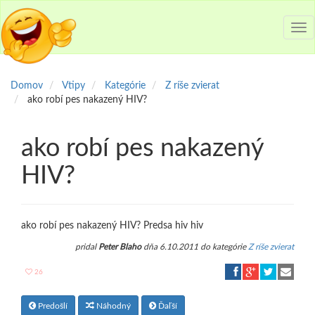
Tog
nav
Domov
Vtipy
Kategórie
Z ríše zvierat
ako robí pes nakazený HIV?
ako robí pes nakazený
HIV?
ako robí pes nakazený HIV? Predsa hiv hiv
pridal
Peter Blaho
dňa 6.10.2011 do kategórie
Z ríše zvierat
26
Predošlí
Náhodný
Ďaľší