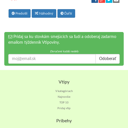
Predošlí
Náhodný
Ďaľší
Pridaj sa ku stovkám smejúcich sa ľudí a odoberaj zadarmo
emailom týždenník Vtipoviny.
Doručené každú nedeľu
Odoberať
Vtipy
V kategóriach
Najnovšie
TOP 10
Pridaj vtip
Príbehy