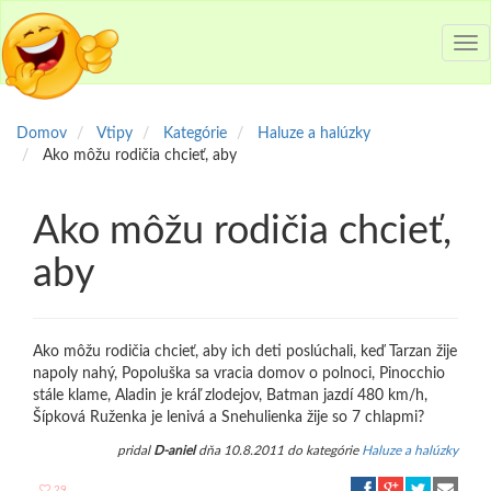
Tog
nav
Domov
Vtipy
Kategórie
Haluze a halúzky
Ako môžu rodičia chcieť, aby
Ako môžu rodičia chcieť,
aby
Ako môžu rodičia chcieť, aby ich deti poslúchali, keď Tarzan žije
napoly nahý, Popoluška sa vracia domov o polnoci, Pinocchio
stále klame, Aladin je kráľ zlodejov, Batman jazdí 480 km/h,
Šípková Ruženka je lenivá a Snehulienka žije so 7 chlapmi?
pridal
D-aniel
dňa 10.8.2011 do kategórie
Haluze a halúzky
29