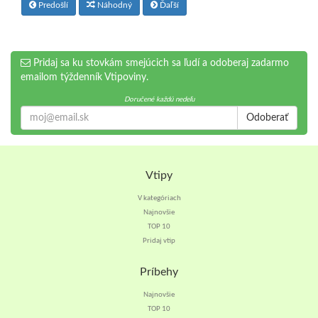
Predošlí
Náhodný
Ďaľší
Pridaj sa ku stovkám smejúcich sa ľudí a odoberaj zadarmo
emailom týždenník Vtipoviny.
Doručené každú nedeľu
Odoberať
Vtipy
V kategóriach
Najnovšie
TOP 10
Pridaj vtip
Príbehy
Najnovšie
TOP 10