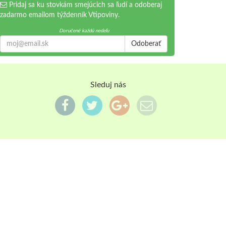
Pridaj sa ku stovkám smejúcich sa ľudí a odoberaj
zadarmo emailom týždenník Vtipoviny.
Doručené každú nedeľu
Odoberať
Sleduj nás