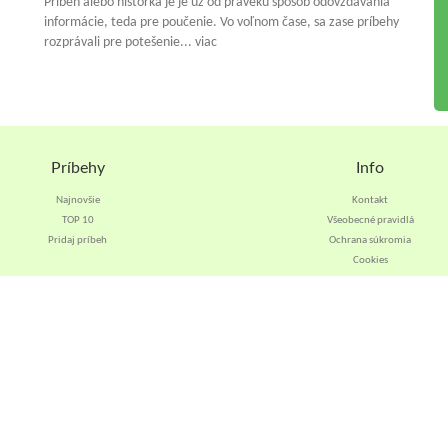
Príbeh alebo historka je je už od praveku spósob odovzdávania
informácie, teda pre poučenie. Vo voľnom čase, sa zase príbehy
rozprávali pre potešenie... viac
Príbehy
Info
Najnovšie
Kontakt
TOP 10
Všeobecné pravidlá
Pridaj príbeh
Ochrana súkromia
Cookies