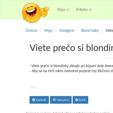
Vtipy
Príbehy
Domov
Vtipy
Kategórie
Blond baby
Viet
Viete prečo si blond
- Viete prečo si blondínky dávajú pri kúpaní dole dver
- Aby sa na nich nikto nemohol pozerať cez kľúčovú d
9
Predošlí
Náhodný
Ďaľší