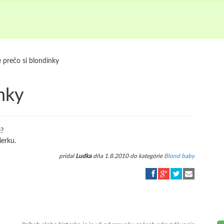
e prečo si blondínky
ínky
e?
ierku.
pridal
Ludka
dňa 1.8.2010 do kategórie
Blond baby