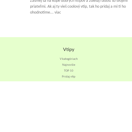
Zasmej sa na kope dobrých vtipov a zdielaj radosť so svojimi
priateľmi. Ak aj ty vieš coolový vtip, tak ho pridaj a mi ti ho
ohodnotíme... viac
Vtipy
V kategóriach
Najnovšie
TOP 10
Pridaj vtip