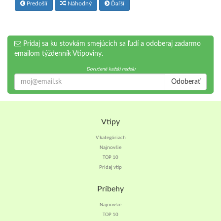
Predošlí
Náhodný
Ďaľší
Pridaj sa ku stovkám smejúcich sa ľudí a odoberaj zadarmo
emailom týždenník Vtipoviny.
Doručené každú nedeľu
Odoberať
Vtipy
V kategóriach
Najnovšie
TOP 10
Pridaj vtip
Príbehy
Najnovšie
TOP 10