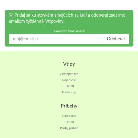
Pridaj sa ku stovkám smejúcich sa ľudí a odoberaj zadarmo
emailom týždenník Vtipoviny.
Doručené každú nedeľu
Odoberať
Vtipy
V kategóriach
Najnovšie
TOP 10
Pridaj vtip
Príbehy
Najnovšie
TOP 10
Pridaj príbeh