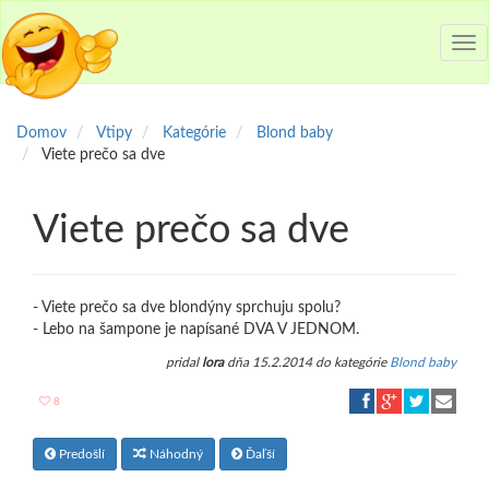
Tog
nav
Domov
Vtipy
Kategórie
Blond baby
Viete prečo sa dve
Viete prečo sa dve
- Viete prečo sa dve blondýny sprchuju spolu?
- Lebo na šampone je napísané DVA V JEDNOM.
pridal
lora
dňa 15.2.2014 do kategórie
Blond baby
8
Predošlí
Náhodný
Ďaľší