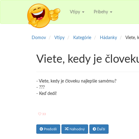
Vtipy
Príbehy
Domov
Vtipy
Kategórie
Hádanky
Viete, 
Viete, kedy je človek
- Viete, kedy je človeku najlepšie samému?
- ???
- Keď dedí!
33
Predošlí
Náhodný
Ďaľší