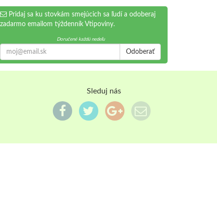
Pridaj sa ku stovkám smejúcich sa ľudí a odoberaj
zadarmo emailom týždenník Vtipoviny.
Doručené každú nedeľu
Odoberať
Sleduj nás