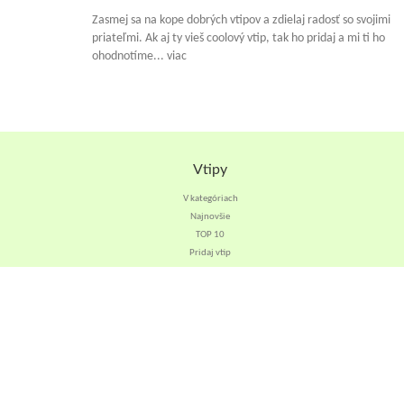
Zasmej sa na kope dobrých vtipov a zdielaj radosť so svojimi
priateľmi. Ak aj ty vieš coolový vtip, tak ho pridaj a mi ti ho
ohodnotíme... viac
Vtipy
V kategóriach
Najnovšie
TOP 10
Pridaj vtip