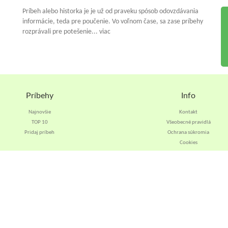
Príbeh alebo historka je je už od praveku spósob odovzdávania
informácie, teda pre poučenie. Vo voľnom čase, sa zase príbehy
rozprávali pre potešenie... viac
Príbehy
Info
Najnovšie
Kontakt
TOP 10
Všeobecné pravidlá
Pridaj príbeh
Ochrana súkromia
Cookies