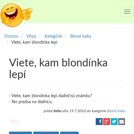
Tog
nav
Domov
Vtipy
Kategórie
Blond baby
Viete, kam blondínka lepí
Viete, kam blondínka
lepí
- Viete, kam blondínka lepí diaľničnú známku?
- No predsa na diaľnicu.
pridal
imho
dňa 19.7.2010 do kategórie
Blond baby
12