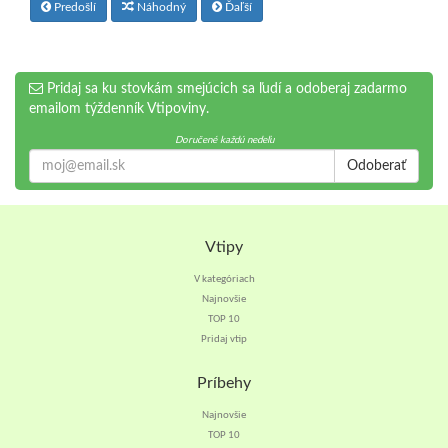
Predošlí
Náhodný
Ďaľší
Pridaj sa ku stovkám smejúcich sa ľudí a odoberaj zadarmo
emailom týždenník Vtipoviny.
Doručené každú nedeľu
Odoberať
Vtipy
V kategóriach
Najnovšie
TOP 10
Pridaj vtip
Príbehy
Najnovšie
TOP 10