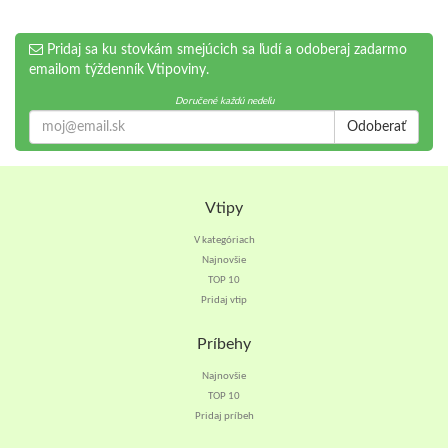
Pridaj sa ku stovkám smejúcich sa ľudí a odoberaj zadarmo
emailom týždenník Vtipoviny.
Doručené každú nedeľu
Odoberať
Vtipy
V kategóriach
Najnovšie
TOP 10
Pridaj vtip
Príbehy
Najnovšie
TOP 10
Pridaj príbeh