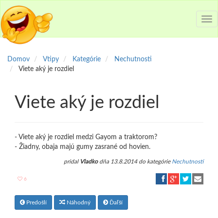
Tog
nav
Domov
Vtipy
Kategórie
Nechutnosti
Viete aký je rozdiel
Viete aký je rozdiel
- Viete aký je rozdiel medzi Gayom a traktorom?
- Žiadny, obaja majú gumy zasrané od hovien.
pridal
Vladko
dňa 13.8.2014 do kategórie
Nechutnosti
6
Predošlí
Náhodný
Ďaľší