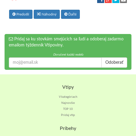
Predošlí
Náhodný
Ďaľší
Pridaj sa ku stovkám smejúcich sa ľudí a odoberaj zadarmo
emailom týždenník Vtipoviny.
Doručené každú nedeľu
Odoberať
Vtipy
V kategóriach
Najnovšie
TOP 10
Pridaj vtip
Príbehy