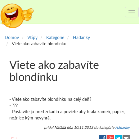
Tog
nav
Domov
Vtipy
Kategórie
Hádanky
Viete ako zabavíte blondínku
Viete ako zabavíte
blondínku
- Viete ako zabavíte blondínku na celý deň?
- ???
- Postavíte ju pred zrkadlo a poviete aby hrala kameň, papier,
nožnice kým nevyhrá.
pridal
Natália
dňa 10.11.2013 do kategórie
Hádanky
1