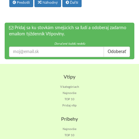
Predošlí
Náhodný
Ďaľší
Pridaj sa ku stovkám smejúcich sa ľudí a odoberaj zadarmo
emailom týždenník Vtipoviny.
Doručené každú nedeľu
Odoberať
Vtipy
V kategóriach
Najnovšie
TOP 10
Pridaj vtip
Príbehy
Najnovšie
TOP 10