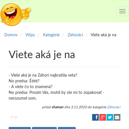
Tog
nav
Domov
Vtipy
Kategórie
Záhoráci
Viete aká je na
Viete aká je na
- Viete aká je na Záhorí najkratšia veta?
No predsa: Éééé?
- A viete čo to znamená?
No predsa: Prosím Vás, mohli by ste mi to zopakovať -
nerozumel som.
pridal
shaman
dňa 3.11.2010 do kategórie
Záhoráci
37