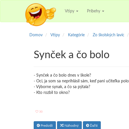
Vtipy
Príbehy
Domov
Vtipy
Kategórie
Zo školských lavíc
Synček a čo bolo
- Synček a čo bolo dnes v škole?
- Oci, ja som sa neprihlásil sám, keď pani učiteľka polo
- Výborne synak, a čo sa pýtala?
- Kto rozbil to okno?
30
Predošlí
Náhodný
Ďaľší