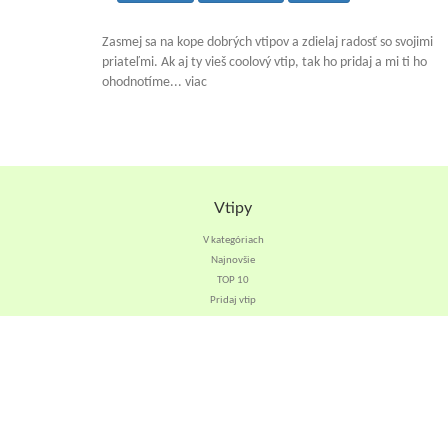
Zasmej sa na kope dobrých vtipov a zdielaj radosť so svojimi
priateľmi. Ak aj ty vieš coolový vtip, tak ho pridaj a mi ti ho
ohodnotíme... viac
Vtipy
V kategóriach
Najnovšie
TOP 10
Pridaj vtip