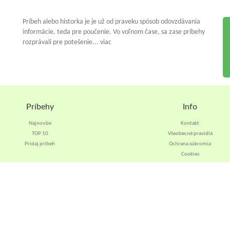
Príbeh alebo historka je je už od praveku spósob odovzdávania
informácie, teda pre poučenie. Vo voľnom čase, sa zase príbehy
rozprávali pre potešenie... viac
Príbehy
Info
Najnovšie
Kontakt
TOP 10
Všeobecné pravidlá
Pridaj príbeh
Ochrana súkromia
Cookies