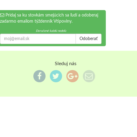
Pridaj sa ku stovkám smejúcich sa ľudí a odoberaj
zadarmo emailom týždenník Vtipoviny.
Doručené každú nedeľu
Odoberať
Sleduj nás