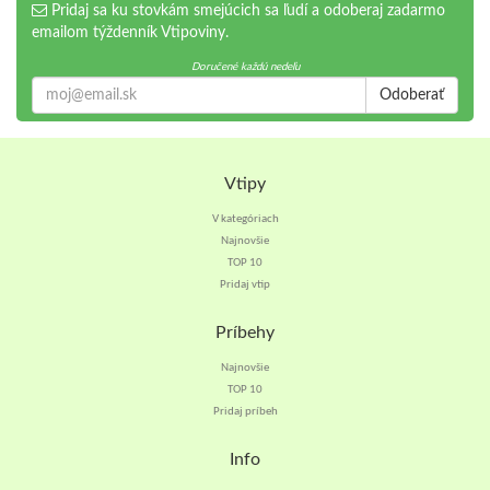
Pridaj sa ku stovkám smejúcich sa ľudí a odoberaj zadarmo
emailom týždenník Vtipoviny.
Doručené každú nedeľu
Odoberať
Vtipy
V kategóriach
Najnovšie
TOP 10
Pridaj vtip
Príbehy
Najnovšie
TOP 10
Pridaj príbeh
Info