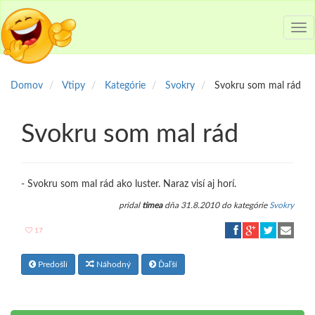
Tog
nav
Domov
Vtipy
Kategórie
Svokry
Svokru som mal rád
Svokru som mal rád
- Svokru som mal rád ako luster. Naraz visí aj horí.
pridal
timea
dňa 31.8.2010 do kategórie
Svokry
17
Predošlí
Náhodný
Ďaľší