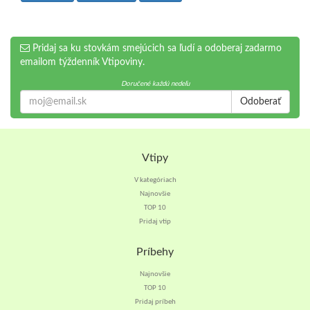
Pridaj sa ku stovkám smejúcich sa ľudí a odoberaj zadarmo
emailom týždenník Vtipoviny.
Doručené každú nedeľu
Odoberať
Vtipy
V kategóriach
Najnovšie
TOP 10
Pridaj vtip
Príbehy
Najnovšie
TOP 10
Pridaj príbeh