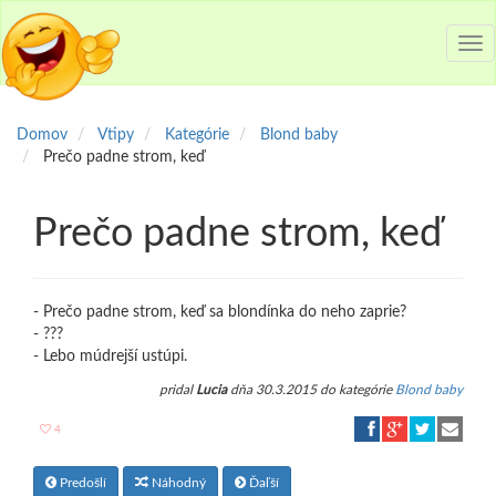
Tog
nav
Domov
Vtipy
Kategórie
Blond baby
Prečo padne strom, keď
Prečo padne strom, keď
- Prečo padne strom, keď sa blondínka do neho zaprie?
- ???
- Lebo múdrejší ustúpi.
pridal
Lucia
dňa 30.3.2015 do kategórie
Blond baby
4
Predošlí
Náhodný
Ďaľší