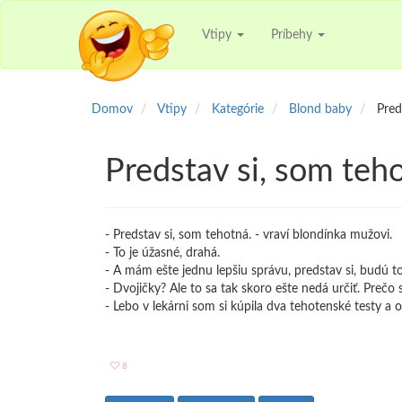
Vtipy
Príbehy
Domov
Vtipy
Kategórie
Blond baby
Pred
Predstav si, som teh
- Predstav si, som tehotná. - vraví blondínka mužovi.
- To je úžasné, drahá.
- A mám ešte jednu lepšiu správu, predstav si, budú to
- Dvojičky? Ale to sa tak skoro ešte nedá určiť. Prečo 
- Lebo v lekárni som si kúpila dva tehotenské testy a o
8