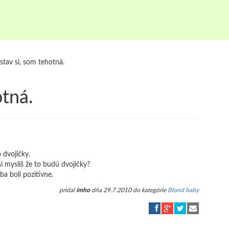
stav si, som tehotná.
otná.
 dvojičky.
si myslíš že to budú dvojičky?
ba boli pozitívne.
pridal
imho
dňa 29.7.2010 do kategórie
Blond baby