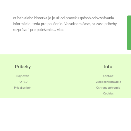
Príbeh alebo historka je je už od praveku spósob odovzdávania
informácie, teda pre poučenie. Vo voľnom čase, sa zase príbehy
rozprávali pre potešenie... viac
Príbehy
Info
Najnovšie
Kontakt
TOP 10
Všeobecné pravidlá
Pridaj príbeh
Ochrana súkromia
Cookies