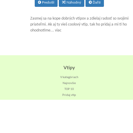
Predošlí
Náhodný
Ďaľší
Zasmej sa na kope dobrých vtipov a zdielaj radosť so svojimi
priateľmi. Ak aj ty vieš coolový vtip, tak ho pridaj a mi ti ho
ohodnotíme... viac
Vtipy
V kategóriach
Najnovšie
TOP 10
Pridaj vtip