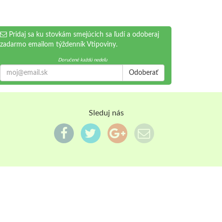
Pridaj sa ku stovkám smejúcich sa ľudí a odoberaj
zadarmo emailom týždenník Vtipoviny.
Doručené každú nedeľu
Odoberať
Sleduj nás