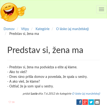
Tog
nav
Domov
Vtipy
Kategórie
O láske (aj manželskej)
Predstav si, žena ma
Predstav si, žena ma
- Predstav si, žena ma podvádza a ešte aj klame.
- Ako to vieš?
- Dnes ráno prišla domov a povedala, že spala u sestry.
- A ako vieš, že klame?
- Odtiaľ, že ja som spal u sestry.
pridal
Lucia
dňa 7.6.2012 do kategórie
O láske (aj manželskej)
38