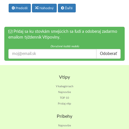
Predošlí
Náhodný
Ďaľší
Pridaj sa ku stovkám smejúcich sa ľudí a odoberaj zadarmo
emailom týždenník Vtipoviny.
Doručené každú nedeľu
Odoberať
Vtipy
V kategóriach
Najnovšie
TOP 10
Pridaj vtip
Príbehy
Najnovšie