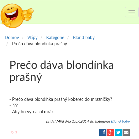
Tog
nav
Domov
Vtipy
Kategórie
Blond baby
Prečo dáva blondínka prašný
Prečo dáva blondínka
prašný
- Prečo dáva blondínka prašný koberec do mrazničky?
- ???
- Aby ho vytriasol mráz.
pridal
Mira
dňa 15.7.2014 do kategórie
Blond baby
3