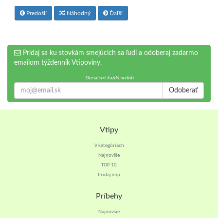
Predošlí
Náhodný
Ďaľší
Pridaj sa ku stovkám smejúcich sa ľudí a odoberaj zadarmo
emailom týždenník Vtipoviny.
Doručené každú nedeľu
Odoberať
Vtipy
V kategóriach
Najnovšie
TOP 10
Pridaj vtip
Príbehy
Najnovšie