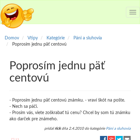
Tog
nav
Domov
Vtipy
Kategórie
Páni a sluhovia
Poprosím jednu päť centovú
Poprosím jednu päť
centovú
- Poprosím jednu päť centovú známku. - vraví škót na pošte.
- Nech sa páči.
- Prosím vás, viete zoškrabať tú cenu? Chcel by som tú známku
ako darček pre známeho.
pridal
rick
dňa 2.4.2010 do kategórie
Páni a sluhovia
12