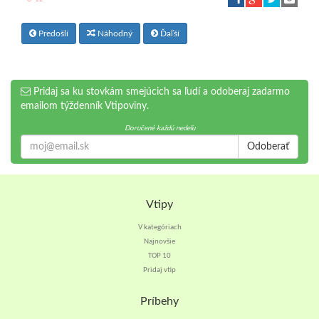
Predošlí
Náhodný
Ďaľší
Pridaj sa ku stovkám smejúcich sa ľudí a odoberaj zadarmo
emailom týždenník Vtipoviny.
Doručené každú nedeľu
Odoberať
Vtipy
V kategóriach
Najnovšie
TOP 10
Pridaj vtip
Príbehy