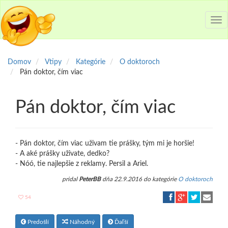
Tog
nav
Domov
Vtipy
Kategórie
O doktoroch
Pán doktor, čím viac
Pán doktor, čím viac
- Pán doktor, čím viac uživam tie prášky, tým mi je horšie!
- A aké prášky uživate, dedko?
- Nóó, tie najlepšie z reklamy. Persil a Ariel.
pridal
PeterBB
dňa 22.9.2016 do kategórie
O doktoroch
54
Predošlí
Náhodný
Ďaľší