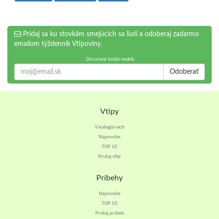
Pridaj sa ku stovkám smejúcich sa ľudí a odoberaj zadarmo
emailom týždenník Vtipoviny.
Doručené každú nedeľu
Odoberať
Vtipy
V kategóriach
Najnovšie
TOP 10
Pridaj vtip
Príbehy
Najnovšie
TOP 10
Pridaj príbeh