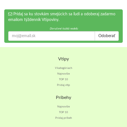
Pridaj sa ku stovkám smejúcich sa ľudí a odoberaj zadarmo
emailom týždenník Vtipoviny.
Doručené každú nedeľu
Odoberať
Vtipy
V kategóriach
Najnovšie
TOP 10
Pridaj vtip
Príbehy
Najnovšie
TOP 10
Pridaj príbeh