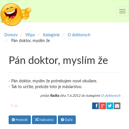
Tog
nav
Domov
Vtipy
Kategórie
O doktoroch
Pán doktor, myslím že
Pán doktor, myslím že
- Pán doktor, myslím že potrebujem nové okuliare.
- Tak to určite, pretože toto je mäsiarstvo.
pridal
Radka
dňa 7.6.2012 do kategórie
O doktoroch
39
Predošlí
Náhodný
Ďaľší