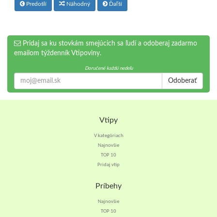
Predošlí
Náhodný
Ďaľší
Pridaj sa ku stovkám smejúcich sa ľudí a odoberaj zadarmo
emailom týždenník Vtipoviny.
Doručené každú nedeľu
Odoberať
Vtipy
V kategóriach
Najnovšie
TOP 10
Pridaj vtip
Príbehy
Najnovšie
TOP 10