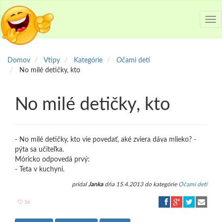
Tog
nav
Domov
Vtipy
Kategórie
Očami detí
No milé detičky, kto
No milé detičky, kto
- No milé detičky, kto vie povedať, aké zviera dáva mlieko? -
pýta sa učiteľka.
Móricko odpovedá prvý:
- Teta v kuchyni.
pridal
Janka
dňa 15.4.2013 do kategórie
Očami detí
36