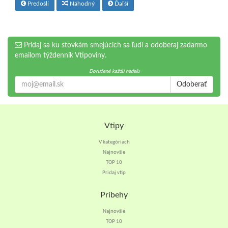
Predošlí
Náhodný
Ďaľší
Pridaj sa ku stovkám smejúcich sa ľudí a odoberaj zadarmo
emailom týždenník Vtipoviny.
Doručené každú nedeľu
Odoberať
Vtipy
V kategóriach
Najnovšie
TOP 10
Pridaj vtip
Príbehy
Najnovšie
TOP 10