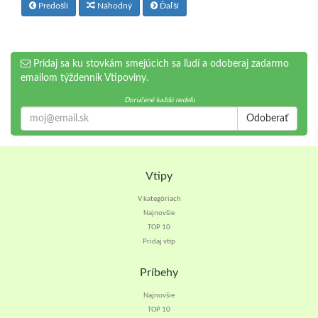
Predošlí
Náhodný
Ďaľší
Pridaj sa ku stovkám smejúcich sa ľudí a odoberaj zadarmo
emailom týždenník Vtipoviny.
Doručené každú nedeľu
Odoberať
Vtipy
V kategóriach
Najnovšie
TOP 10
Pridaj vtip
Príbehy
Najnovšie
TOP 10