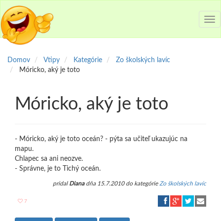
Tog
nav
Domov
Vtipy
Kategórie
Zo školských lavíc
Móricko, aký je toto
Móricko, aký je toto
- Móricko, aký je toto oceán? - pýta sa učiteľ ukazujúc na
mapu.
Chlapec sa ani neozve.
- Správne, je to Tichý oceán.
pridal
Diana
dňa 15.7.2010 do kategórie
Zo školských lavíc
7