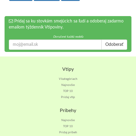
Pridaj sa ku stovkám smejúcich sa ľudí a odoberaj zadarmo
emailom týždenník Vtipoviny.
Doručené každú nedeľu
Odoberať
Vtipy
V kategóriach
Najnovšie
TOP 10
Pridaj vtip
Príbehy
Najnovšie
TOP 10
Pridaj príbeh