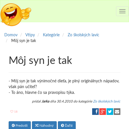
Tog
nav
Domov
Vtipy
Kategórie
Zo školských lavíc
Môj syn je tak
Môj syn je tak
- Môj syn je tak výnimočné dieťa, je plný originálnych nápadov,
však pán učiteľ?
- To áno, hlavne čo sa pravopisu týka.
pridal
Jarka
dňa 30.4.2010 do kategórie
Zo školských lavíc
18
Predošlí
Náhodný
Ďaľší