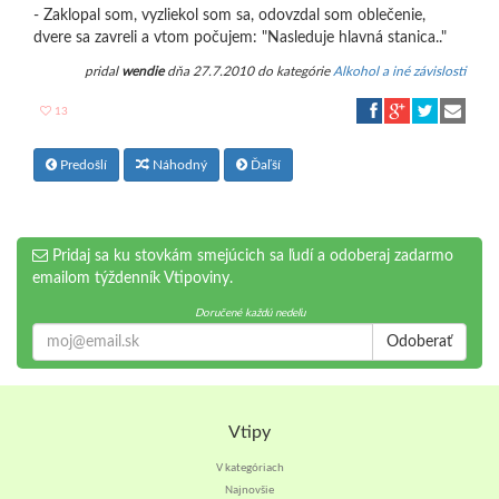
- Zaklopal som, vyzliekol som sa, odovzdal som oblečenie,
dvere sa zavreli a vtom počujem: "Nasleduje hlavná stanica.."
pridal
wendie
dňa 27.7.2010 do kategórie
Alkohol a iné závislosti
13
Predošlí
Náhodný
Ďaľší
Pridaj sa ku stovkám smejúcich sa ľudí a odoberaj zadarmo
emailom týždenník Vtipoviny.
Doručené každú nedeľu
Odoberať
Vtipy
V kategóriach
Najnovšie