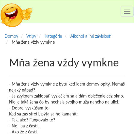
Tog
nav
Domov
Vtipy
Kategórie
Alkohol a iné závislosti
Mňa žena vždy vymkne
Mňa žena vždy vymkne
- Mňa žena vždy vymkne z bytu keď idem domov opitý. Nemáš
nejaký nápad?
- Ja zvyknem zaklopať, vyzlečiem sa a dám oblečenie cez okno.
Nie je taká žena čo by nechala svojho muža nahého na ulici.
- Dobre, vyskúšam to.
Keď sa zas stretli, pýta sa ho kamarát:
- Tak, ako? Fungovalo to?
- No, iba z časti...
- Ako že z časti.