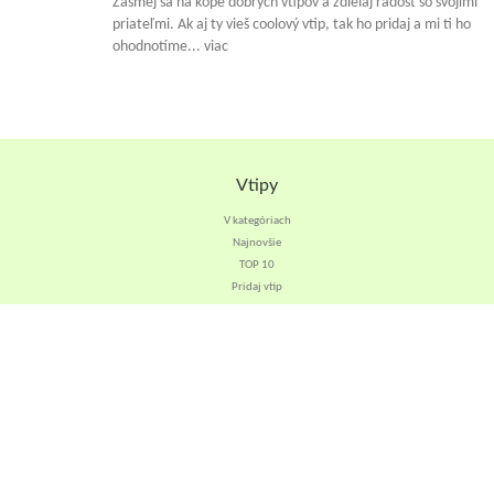
Zasmej sa na kope dobrých vtipov a zdielaj radosť so svojimi
priateľmi. Ak aj ty vieš coolový vtip, tak ho pridaj a mi ti ho
ohodnotíme... viac
Vtipy
V kategóriach
Najnovšie
TOP 10
Pridaj vtip