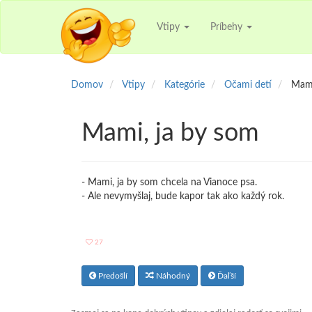
Vtipy
Príbehy
Domov
Vtipy
Kategórie
Očami detí
Mami
Mami, ja by som
- Mami, ja by som chcela na Vianoce psa.
- Ale nevymyšlaj, bude kapor tak ako každý rok.
27
Predošlí
Náhodný
Ďaľší