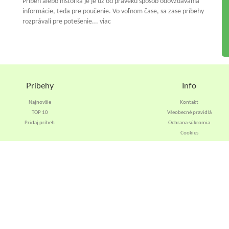
Príbeh alebo historka je je už od praveku spósob odovzdávania
informácie, teda pre poučenie. Vo voľnom čase, sa zase príbehy
rozprávali pre potešenie... viac
Príbehy
Info
Najnovšie
Kontakt
TOP 10
Všeobecné pravidlá
Pridaj príbeh
Ochrana súkromia
Cookies