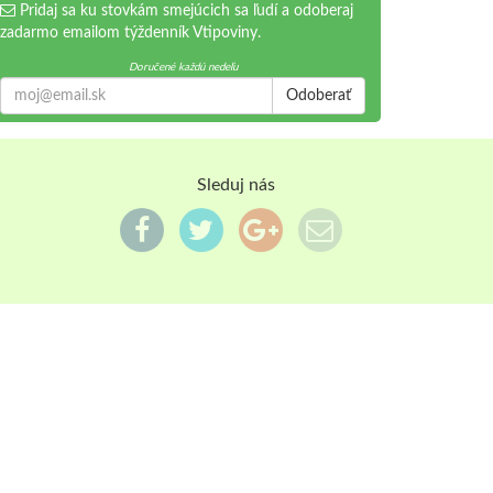
Pridaj sa ku stovkám smejúcich sa ľudí a odoberaj
zadarmo emailom týždenník Vtipoviny.
Doručené každú nedeľu
Odoberať
Sleduj nás