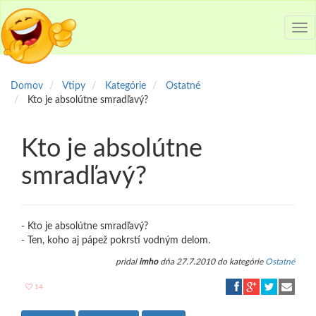
Tog
nav
Domov
Vtipy
Kategórie
Ostatné
Kto je absolútne smradľavý?
Kto je absolútne
smradľavý?
- Kto je absolútne smradľavý?
- Ten, koho aj pápež pokrstí vodným delom.
pridal
imho
dňa 27.7.2010 do kategórie
Ostatné
14