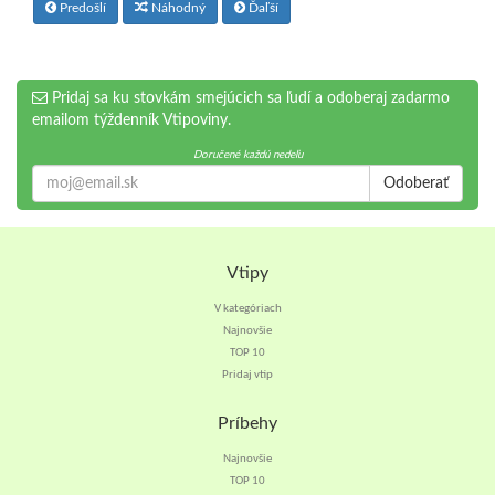
Predošlí
Náhodný
Ďaľší
Pridaj sa ku stovkám smejúcich sa ľudí a odoberaj zadarmo
emailom týždenník Vtipoviny.
Doručené každú nedeľu
Odoberať
Vtipy
V kategóriach
Najnovšie
TOP 10
Pridaj vtip
Príbehy
Najnovšie
TOP 10