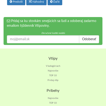
Predošlí
Náhodný
Ďaľší
Pridaj sa ku stovkám smejúcich sa ľudí a odoberaj zadarmo
emailom týždenník Vtipoviny.
Doručené každú nedeľu
Odoberať
Vtipy
V kategóriach
Najnovšie
TOP 10
Pridaj vtip
Príbehy
Najnovšie
TOP 10