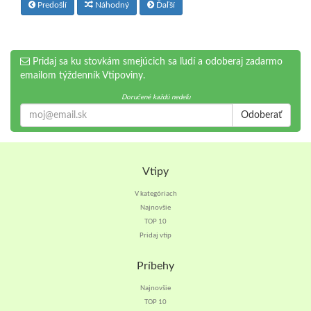
Predošlí
Náhodný
Ďaľší
Pridaj sa ku stovkám smejúcich sa ľudí a odoberaj zadarmo
emailom týždenník Vtipoviny.
Doručené každú nedeľu
Odoberať
Vtipy
V kategóriach
Najnovšie
TOP 10
Pridaj vtip
Príbehy
Najnovšie
TOP 10