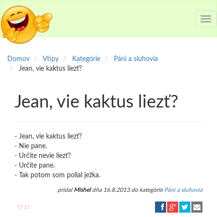
Tog
nav
Domov
Vtipy
Kategórie
Páni a sluhovia
Jean, vie kaktus liezť?
Jean, vie kaktus liezť?
- Jean, vie kaktus liezť?
- Nie pane.
- Určite nevie liezť?
- Určite pane.
- Tak potom som polial ježka.
pridal
Mishel
dňa 16.8.2013 do kategórie
Páni a sluhovia
11