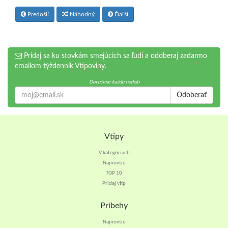
Predošlí
Náhodný
Ďaľší
Pridaj sa ku stovkám smejúcich sa ľudí a odoberaj zadarmo
emailom týždenník Vtipoviny.
Doručené každú nedeľu
Odoberať
Vtipy
V kategóriach
Najnovšie
TOP 10
Pridaj vtip
Príbehy
Najnovšie