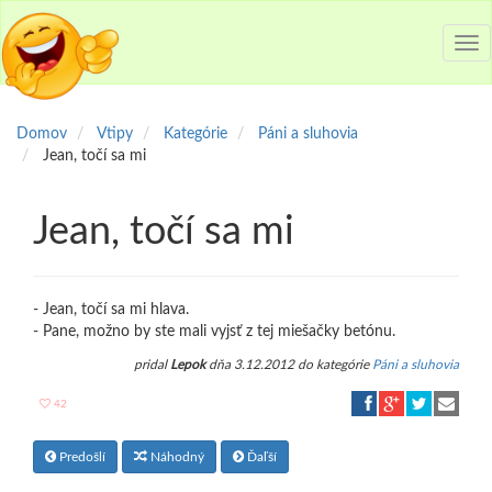
Tog
nav
Domov
Vtipy
Kategórie
Páni a sluhovia
Jean, točí sa mi
Jean, točí sa mi
- Jean, točí sa mi hlava.
- Pane, možno by ste mali vyjsť z tej miešačky betónu.
pridal
Lepok
dňa 3.12.2012 do kategórie
Páni a sluhovia
42
Predošlí
Náhodný
Ďaľší