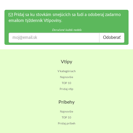
Pridaj sa ku stovkám smejúcich sa ľudí a odoberaj zadarmo
emailom týždenník Vtipoviny.
Doručené každú nedeľu
Odoberať
Vtipy
V kategóriach
Najnovšie
TOP 10
Pridaj vtip
Príbehy
Najnovšie
TOP 10
Pridaj príbeh