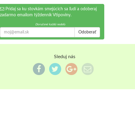
Pridaj sa ku stovkám smejúcich sa ľudí a odoberaj
zadarmo emailom týždenník Vtipoviny.
Doručené každú nedeľu
Odoberať
Sleduj nás