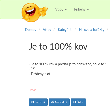
Vtipy
Príbehy
Domov
Vtipy
Kategórie
Haluze a halúzky
Je to 100% kov
- Je to 100% kov a predsa je to priesvitné, čo je to?
- ???
- Drôtený plot.
45
Predošlí
Náhodný
Ďaľší