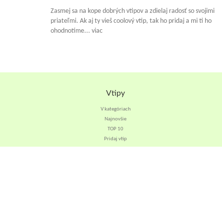
Zasmej sa na kope dobrých vtipov a zdielaj radosť so svojimi
priateľmi. Ak aj ty vieš coolový vtip, tak ho pridaj a mi ti ho
ohodnotíme... viac
Vtipy
V kategóriach
Najnovšie
TOP 10
Pridaj vtip