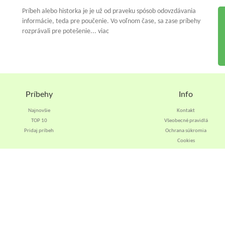
Príbeh alebo historka je je už od praveku spósob odovzdávania
informácie, teda pre poučenie. Vo voľnom čase, sa zase príbehy
rozprávali pre potešenie... viac
Príbehy
Info
Najnovšie
Kontakt
TOP 10
Všeobecné pravidlá
Pridaj príbeh
Ochrana súkromia
Cookies