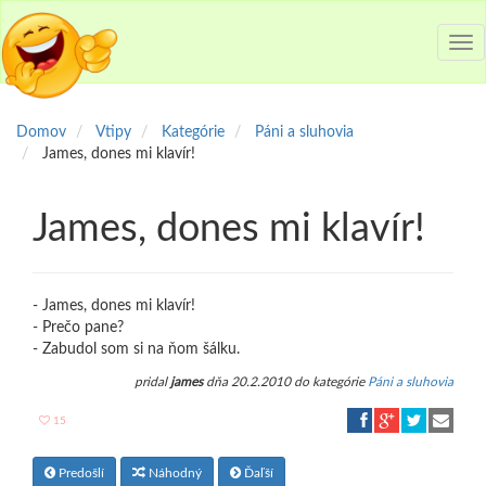
Tog
nav
Domov
Vtipy
Kategórie
Páni a sluhovia
James, dones mi klavír!
James, dones mi klavír!
- James, dones mi klavír!
- Prečo pane?
- Zabudol som si na ňom šálku.
pridal
james
dňa 20.2.2010 do kategórie
Páni a sluhovia
15
Predošlí
Náhodný
Ďaľší