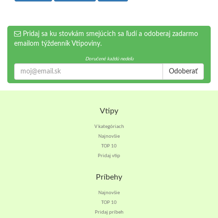
Pridaj sa ku stovkám smejúcich sa ľudí a odoberaj zadarmo
emailom týždenník Vtipoviny.
Doručené každú nedeľu
Odoberať
Vtipy
V kategóriach
Najnovšie
TOP 10
Pridaj vtip
Príbehy
Najnovšie
TOP 10
Pridaj príbeh