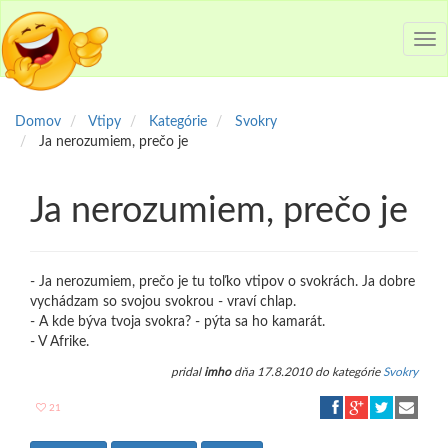
Tog
nav
Domov
Vtipy
Kategórie
Svokry
Ja nerozumiem, prečo je
Ja nerozumiem, prečo je
- Ja nerozumiem, prečo je tu toľko vtipov o svokrách. Ja dobre
vychádzam so svojou svokrou - vraví chlap.
- A kde býva tvoja svokra? - pýta sa ho kamarát.
- V Afrike.
pridal
imho
dňa 17.8.2010 do kategórie
Svokry
21