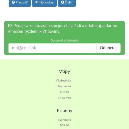
Predošlí
Náhodný
Ďaľší
Pridaj sa ku stovkám smejúcich sa ľudí a odoberaj zadarmo
emailom týždenník Vtipoviny.
Doručené každú nedeľu
Odoberať
Vtipy
V kategóriach
Najnovšie
TOP 10
Pridaj vtip
Príbehy
Najnovšie
TOP 10